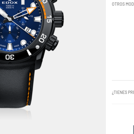
OTROS MO
¿TIENES P