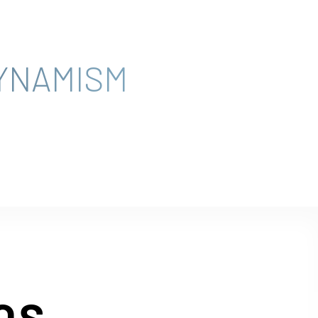
YNAMISM
OS