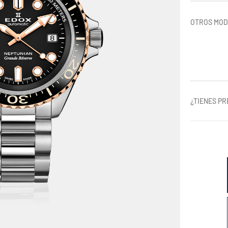
OTROS MO
¿TIENES P