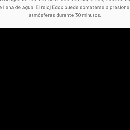
 llena de agua. El reloj Edox puede someterse a presiones 
atmósferas durante 30 minutos.