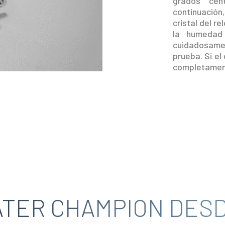
grados cen
continuación
cristal del re
la humedad 
cuidadosament
prueba. Si el 
completament
TER CHAMPION DESD