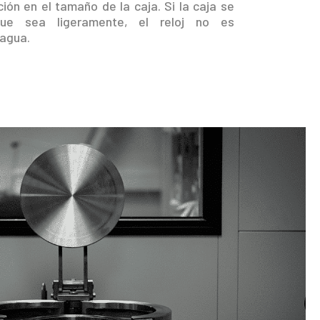
ión en el tamaño de la caja. Si la caja se
que sea ligeramente, el reloj no es
 agua.