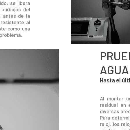
do, se libera
 burbujas del
él antes de la
 resistente al
ente como una
 problema.
PRUE
AGUA
Hasta el últ
Al montar u
residual en 
diversas pre
Para determi
reloj, los re