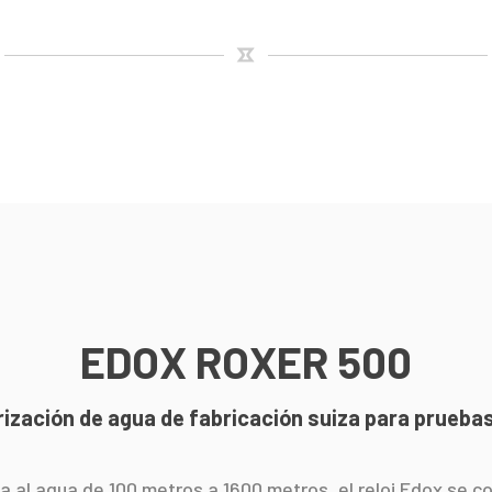
EDOX ROXER
500
ización de agua de fabricación suiza para prueba
ia al agua de 100 metros a 1600 metros, el reloj Edox se 