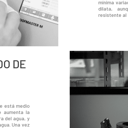
mínima variac
dilata, aun
resistente al
DO DE
ue está medio
Se aumenta la
ra del agua, y
agua. Una vez