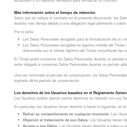
estatutario o un requisito necesario para formalizar un contrato.
Más información sobre el tiempo de retención
Salvo que se indique lo contrario en el presente documento, los Dat
durante más tiempo debido a una obligación legal pertinente o sobre
Por lo tanto:
Los Datos Personales recogidos para la formalización de un con
Los Datos Personales recogidos en legítimo interés del Titular
relacionada con el interés legítimo del Titular consultando las
El Titular podrá conservar los Datos Personales durante un periodo a
estar obligado a conservar Datos Personales durante un periodo adic
Una vez terminado el período de conservación, los Datos Personales 
expirado dicho periodo de conservación.
Los derechos de los Usuarios basados en el Reglamento Genera
Los Usuarios podrán ejercer ciertos derechos en relación con sus Dat
En particular, los Usuarios tienen derecho a hacer lo siguiente, en la
Retirar su consentimiento en cualquier momento.
Los Usuari
Objeción al tratamiento de sus Datos.
Los Usuarios tienen der
Acceso a sus Datos.
Los Usuarios tienen derecho a saber si su