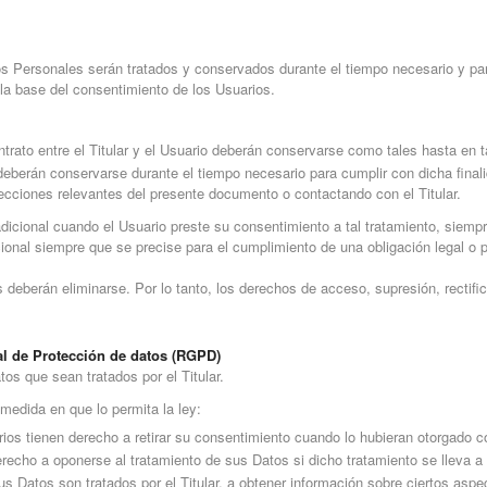
os Personales serán tratados y conservados durante el tiempo necesario y par
 la base del consentimiento de los Usuarios.
trato entre el Titular y el Usuario deberán conservarse como tales hasta en 
 deberán conservarse durante el tiempo necesario para cumplir con dicha fina
 secciones relevantes del presente documento o contactando con el Titular.
dicional cuando el Usuario preste su consentimiento a tal tratamiento, siemp
ional siempre que se precise para el cumplimiento de una obligación legal o p
deberán eliminarse. Por lo tanto, los derechos de acceso, supresión, rectifi
l de Protección de datos (RGPD)
os que sean tratados por el Titular.
 medida en que lo permita la ley:
os tienen derecho a retirar su consentimiento cuando lo hubieran otorgado co
echo a oponerse al tratamiento de sus Datos si dicho tratamiento se lleva a c
s Datos son tratados por el Titular, a obtener información sobre ciertos asp