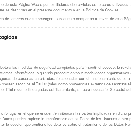
te de esta Página Web o por los titulares de servicios de terceros utilizados 
 que se describan en el presente documento y en la Política de Cookies.
les de terceros que se obtengan, publiquen o compartan a través de esta Pá
ecogidos
optará las medidas de seguridad apropiadas para impedir el acceso, la revela
amientas informáticas, siguiendo procedimientos y modalidades organizativas
ategorías de personas autorizadas, relacionadas con el funcionamiento de est
ue presten servicios al Titular (tales como proveedores externos de servicio
l Titular como Encargados del Tratamiento, si fuera necesario. Se podrá solic
r otro lugar en el que se encuentren situadas las partes implicadas en dicho 
e Datos pueden implicar la transferencia de los Datos de los Usuarios a otro p
tar la sección que contiene los detalles sobre el tratamiento de los Datos Pe