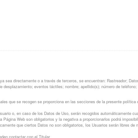
a sea directamente o a través de terceros, se encuentran: Rastreador; Datos
desplazamiento; eventos táctiles; nombre; apellido(s); número de teléfono; di
les que se recogen se proporciona en las secciones de la presente política d
Usuario o, en caso de los Datos de Uso, serán recogidos automáticamente cua
sta Página Web son obligatorios y la negativa a proporcionarlos podrá imposib
icamente que ciertos Datos no son obligatorios, los Usuarios serán libres de
en contactar con el Titular.