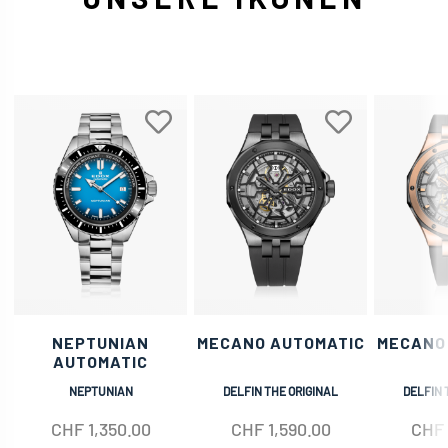
NEPTUNIAN
MECANO AUTOMATIC
MECANO
AUTOMATIC
NEPTUNIAN
DELFIN THE ORIGINAL
DELFIN 
CHF
1,350.00
CHF
1,590.00
CHF