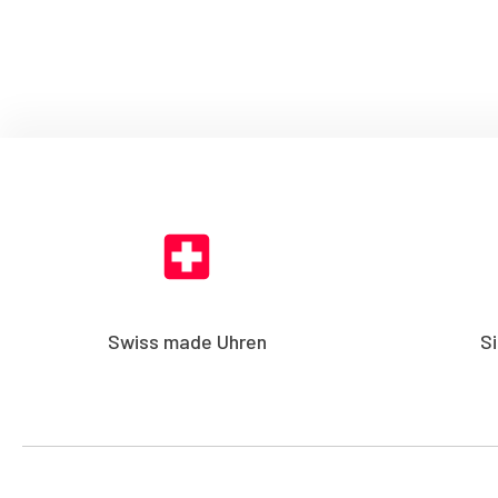
Swiss made Uhren
S