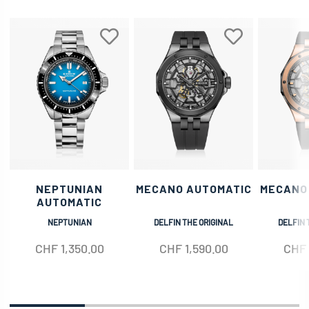
NEPTUNIAN
MECANO AUTOMATIC
MECANO
AUTOMATIC
NEPTUNIAN
DELFIN THE ORIGINAL
DELFIN 
CHF
1,350.00
CHF
1,590.00
CHF