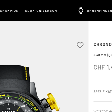
 CHAMPION
EDOX-UNIVERSUM
UHRENFINDE
CHRONO
Ø 48 mm | Qu
CHF
1,
SPEZIFIKA
WEITERE M