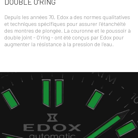
DOUBLE O'RING
Depuis les années 70, Edox a des normes qualitatives
et techniques spécifiques pour assurer l'étanchéité
des montres de plongée. La couronne et le poussoir à
double joint - O'ring - ont été conçus par Edox pour
augmenter la résistance à la pression de l'eau.