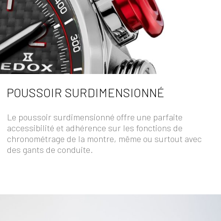
POUSSOIR SURDIMENSIONNÉ
Le poussoir surdimensionné offre une parfaite
accessibilité et adhérence sur les fonctions de
chronométrage de la montre, même ou surtout avec
des gants de conduite.