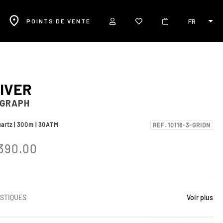
FR
POINTS DE VENTE
IVER
GRAPH
uartz | 300m | 30ATM
REF. 10116-3-GRIDN
390.00
STIQUES
Voir plus