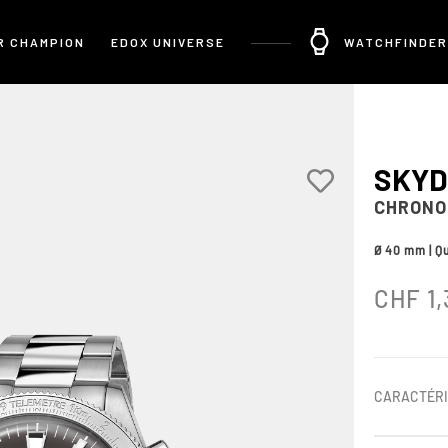
R CHAMPION
EDOX UNIVERSE
WATCHFINDER
SKYD
CHRONO
Ø 40 mm | Q
CHF
1,
CARACTÉRI