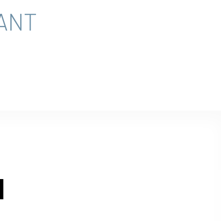
ANT
Ы