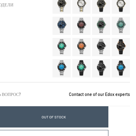
ОДЕЛИ
Ь ВОПРОС?
Contact one of our Edox experts
OUT OF STOCK