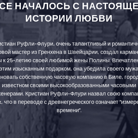
СЕ НАЧАЛОСЬ С НАСТОЯЩ
ИСТОРИИ ЛЮБВИ
истиан Руфли-Флури, очень талантливый и романтич
овой мастер из Гренхена в Швейцарии, создал карма
ы к 25-летию своей любимой жены Полины. Впечатле
этим изысканным подарком, она убедила своего муж
новать собственную часовую компанию в Биле, горо
известном своими высокообразованными часовыми
енерами. Кристиан Руфли-Флури назвал свою комп
x, что в переводе с древнегреческого означает “измер
времени”.