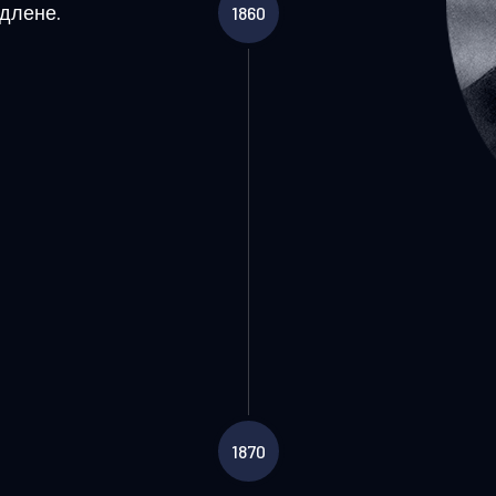
длене.
1860
1870