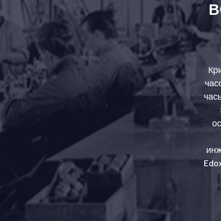
В
Кр
час
час
ос
инж
Edo