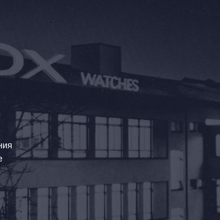
ния
е
о