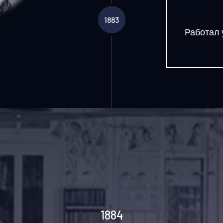
1883
Работал 
1884