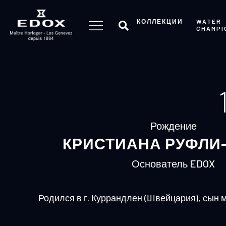
Skip
to
КОЛЛЕКЦИИ
WATER
CHAMPI
the
content
Рождение
КРИСТИАНА РУФЛИ
Основатель EDOX
Родился в г. Куррандлен (Швейцария), сын 