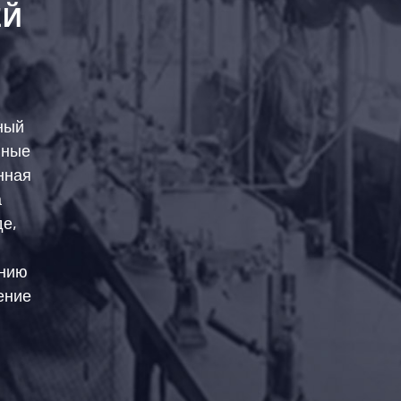
ЕЙ
ный
нные
нная
а
де,
анию
ение