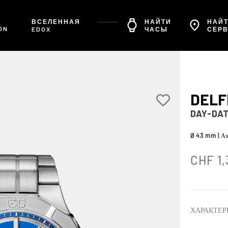
ВСЕЛЕННАЯ
НАЙТИ
НАЙТ
ON
EDOX
ЧАСЫ
СЕР
DELF
DAY-DA
Ø 43 mm | А
CHF
1,
ХАРАКТЕР