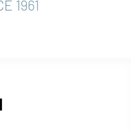
E 1961
Ы