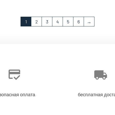
1
2
3
4
5
6
→
зопасная оплата
бесплатная дост