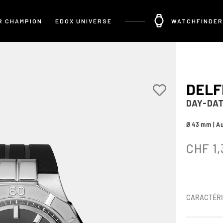
R CHAMPION
EDOX UNIVERSE
WATCHFINDER
DELF
DAY-DA
Ø 43 mm | A
CHF
1,
CARACTÉRI