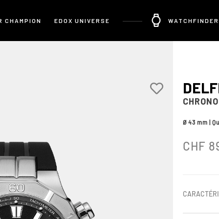
R CHAMPION
EDOX UNIVERSE
WATCHFINDER
DELF
CHRONO
Ø 43 mm | Q
CHF
8
CARACTÉRI