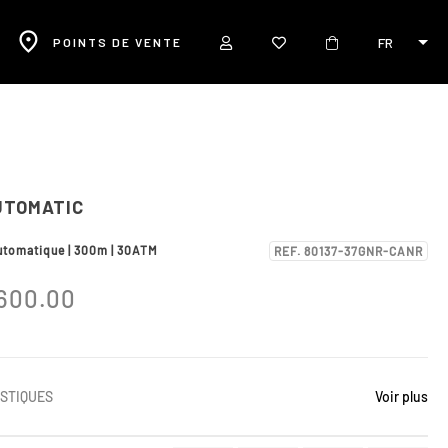
FR
POINTS DE VENTE
UTOMATIC
utomatique | 300m | 30ATM
REF. 80137-37GNR-CANR
600.00
STIQUES
Voir plus