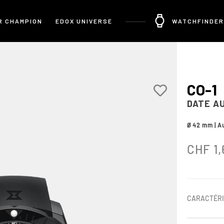
R CHAMPION
EDOX UNIVERSE
WATCHFINDER
CO-1
DATE A
Ø 42 mm | A
CHF
1,
CARACTÉRI