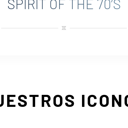
SPIRIT OF THE 70’S
UESTROS ICON