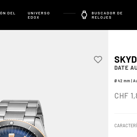
ÓN DEL
UNIVERSO
BUSCADOR DE
EDOX
RELOJES
SKYD
DATE A
Ø 42 mm | A
CHF
1,
CARACTERÍ