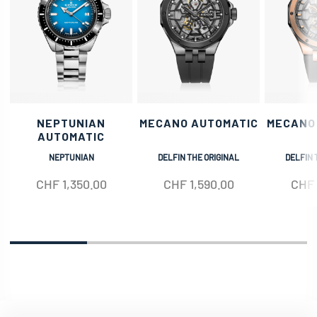
NEPTUNIAN
MECANO AUTOMATIC
MECANO
AUTOMATIC
NEPTUNIAN
DELFIN THE ORIGINAL
DELFIN 
CHF
1,350.00
CHF
1,590.00
CHF