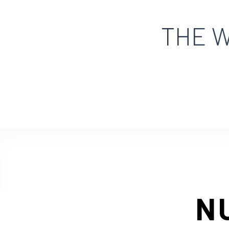
THE W
N