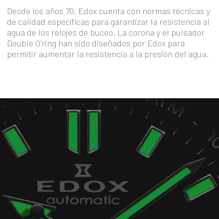
Desde los años 70, Edox cuenta con normas técnicas y
de calidad específicas para garantizar la resistencia al
agua de los relojes de buceo. La corona y el pulsador
Double O'ring han sido diseñados por Edox para
permitir aumentar la resistencia a la presión del agua.