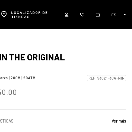
LOCALIZADOR DE
ES
TIENDAS
IN THE ORIGINAL
uarzo | 200M | 20ATM
REF. 53021-3CA-NIN
50.00
STICAS
Ver más