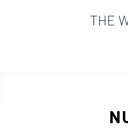
THE W
N