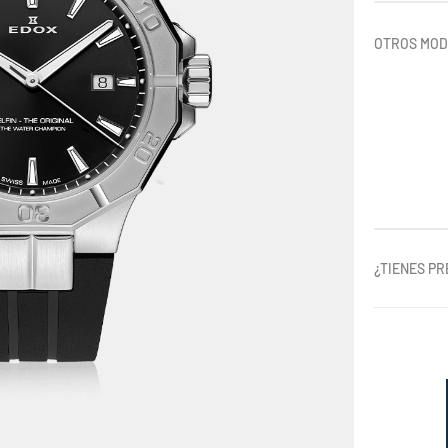
OTROS MO
¿TIENES P