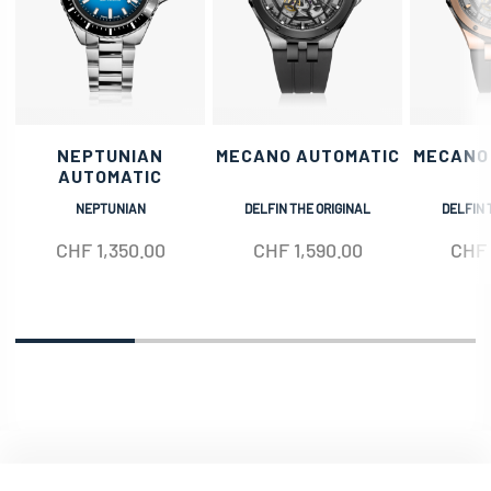
NEPTUNIAN
MECANO AUTOMATIC
MECANO
AUTOMATIC
NEPTUNIAN
DELFIN THE ORIGINAL
DELFIN 
CHF
1,350.00
CHF
1,590.00
CHF