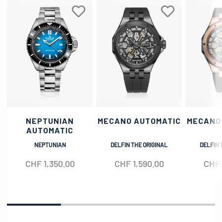
NEPTUNIAN
MECANO AUTOMATIC
MECANO
AUTOMATIC
NEPTUNIAN
DELFIN THE ORIGINAL
DELFIN 
CHF
1,350.00
CHF
1,590.00
CHF