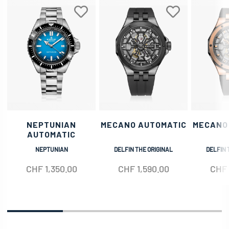
NEPTUNIAN
MECANO AUTOMATIC
MECANO
AUTOMATIC
NEPTUNIAN
DELFIN THE ORIGINAL
DELFIN 
CHF
1,350.00
CHF
1,590.00
CHF