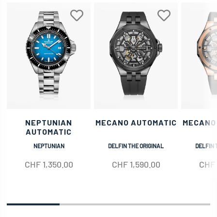
NEPTUNIAN
MECANO AUTOMATIC
MECANO
AUTOMATIC
NEPTUNIAN
DELFIN THE ORIGINAL
DELFIN 
CHF
1,350.00
CHF
1,590.00
CHF