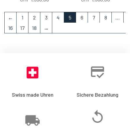
←
1
2
3
4
5
6
7
8
…
16
17
18
→
Swiss made Uhren
Sichere Bezahlung