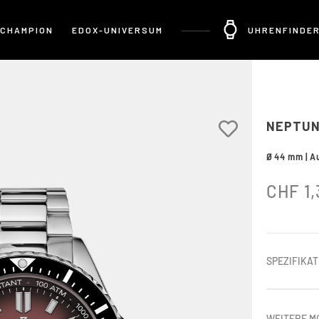
 CHAMPION
EDOX-UNIVERSUM
UHRENFINDE
NEPTUN
Ø 44 mm | A
CHF
1,
SPEZIFIKA
WEITERE M