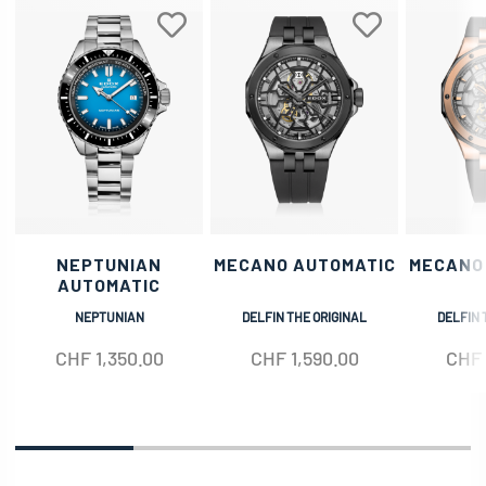
NEPTUNIAN
MECANO AUTOMATIC
MECANO
AUTOMATIC
NEPTUNIAN
DELFIN THE ORIGINAL
DELFIN 
CHF
1,350.00
CHF
1,590.00
CHF