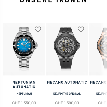
NEPTUNIAN
MECANO AUTOMATIC
MECANO
AUTOMATIC
NEPTUNIAN
DELFIN THE ORIGINAL
DELFIN 
CHF
1,350.00
CHF
1,590.00
CHF