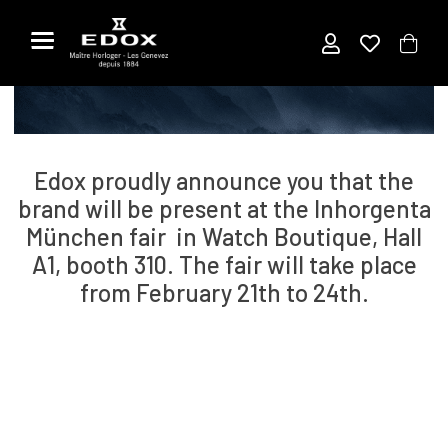
Titel
Zum
Inhalt
springen
EDOX AT INHORGENTA 2025
Edox proudly announce you that the
brand will be present at the Inhorgenta
München fair in Watch Boutique, Hall
A1, booth 310. The fair will take place
from February 21th to 24th.